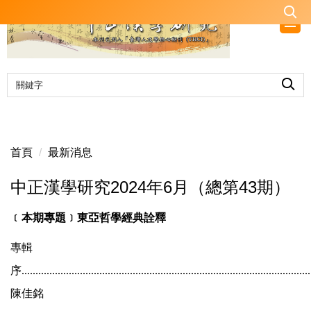
跳
到
主
要
內
容
區
首頁
最新消息
中正漢學研究2024年6月（總第43期）
﹝本期專題﹞東亞哲學經典詮釋
專輯
序
.............................................................
...........................................
陳佳銘