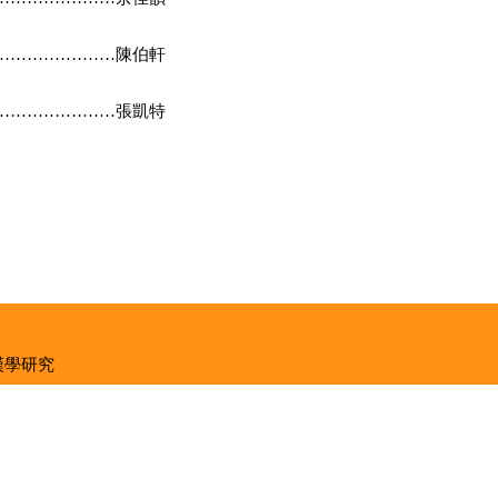
…………
………
陳伯軒
……………
……
張凱特
漢學研究