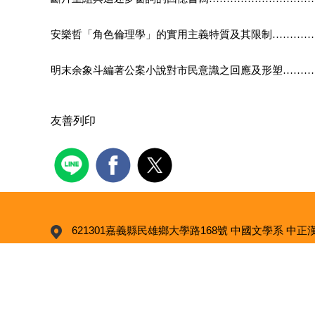
安樂哲「角色倫理學」的實用主義特質及其限制………
…
明末余象斗編著公案小說對市民意識之回應及形塑………
友善列印
621301嘉義縣民雄鄉大學路168號 中國文學系 中正
621301嘉義縣民雄鄉大學路168號 中國文學系
litera@ccu.edu.tw