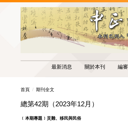
跳
到
主
要
內
容
區
最新消息
關於本刊
編審
首頁
期刊全文
總第42期（2023年12月）
﹝
﹞
本期專題
災難、移民與民俗