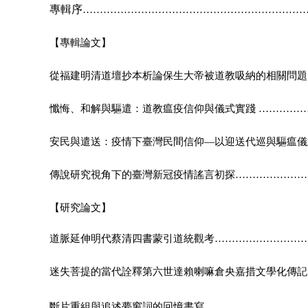
專輯序
……………………
……………………
……………
【專輯論文】
從福建明清道壇抄本析論保生大帝被道教吸納的相關問
懺悔、和解與驅遣：道教瘟疫信仰與儀式實踐
…………
安民與遣送：疫情下臺灣民間信仰—以迎送代巡與驅瘟儀
傳說研究視角下的臺灣新冠疫情謠言初探…………………
【研究論文】
道脈延伸明代蔡清四書蒙引道統觀考…………………
……
迷失菩提的當代詮釋第六世達賴喇嘛倉央嘉措文學化傳
斷片重組與追述夢窗詞的回憶書寫………
…………………